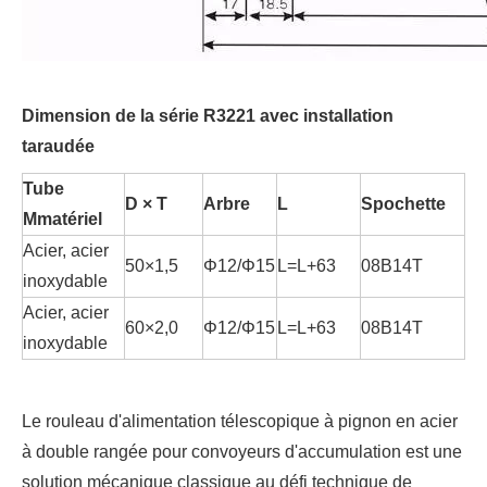
Dimension de la série R3221 avec installation
taraudée
Tube
D × T
Arbre
L
S
pochette
M
matériel
Acier, acier
50×1,5
Φ12/Φ15
L=L+63
08B14T
inoxydable
Acier, acier
60×2,0
Φ12/Φ15
L=L+63
08B14T
inoxydable
Le rouleau d'alimentation télescopique à pignon en acier
à double rangée pour convoyeurs d'accumulation est une
solution mécanique classique au défi technique de