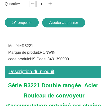
Quantité:
enquête
Ajouter au panier
Modèle:
R3221
Marque de produit:
RONWIN
code produit:
HS Code: 8431390000
Description du produit
Série R3221 Double rangée
Acier
Rouleau de convoyeur
d'accumulation entraîné par chaîne