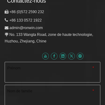
Contactez-nous

+86 (0)572 2590 232

+86 133 0572 1922

admin@ronwin.com

No. 133 Wangta Road, zone de haute technologie,
Huzhou, Zhejiang, Chine
Prénom
*
Nom de famille
*