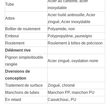
Acier au carbone, acier
Tube
inoxydable
Acier huilé antirouille, Acier
Arbre
zingué, Acier inoxydable
Boîtier de roulement
Polyamide, noir
Embout
Polypropylène, jaune/gris
Roulement
Roulement à billes de précision
D
élément rive
Pignon simple/double
Acier zingué, oxydation noire
rangée
D
versions de
conception
Traitement de surface
Zingué, chromé
Manchons de tubes
Manchon PP, manchon PU
En retard
Caoutchouc, PU