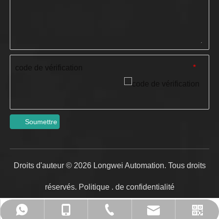
code de vérification
*
Soumettre
Droits d'auteur ©
2026
Longwei Automation. Tous droits
réservés.
Politique
.
de confidentialité
admin@ronwin.com
+86-0572-2590232
+86-13305721922
13305721922
WhatsApp