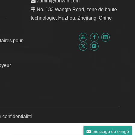

admin@ronwin.com

No. 133 Wangta Road, zone de haute
technologie, Huzhou, Zhejiang, Chine
taires pour
oyeur
 confidentialité
message de congé