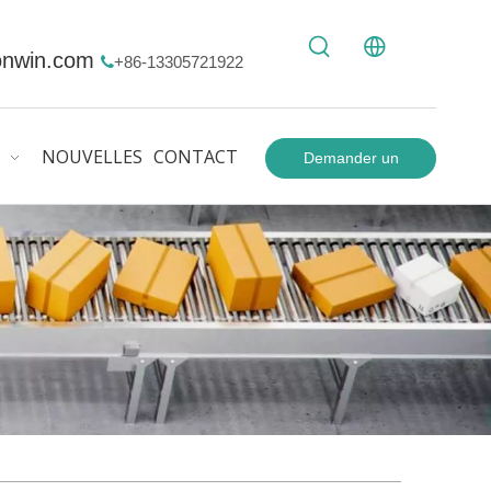
onwin.com
+86-13305721922

NOUVELLES
CONTACT
Demander un
devis