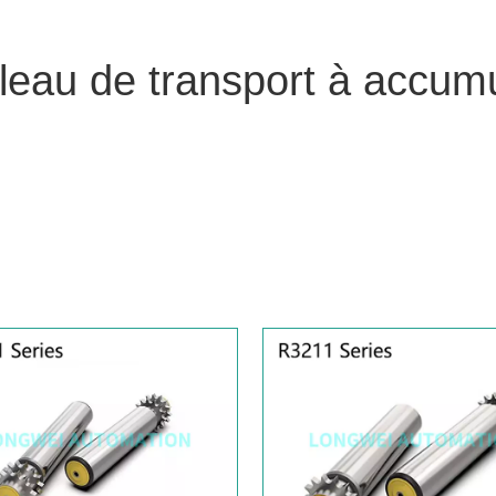
leau de transport à accumu
ion et exportation Cie., Ltd de Huzhou Longwei.
est l'un des 
au de transport à accumulation
en Chine. Adhérant à la poursui
eau de transport à accumulation
ont été satisfaits par de nom
 de qualité, des performances élevées et un prix compétitif sont
pouvons vous offrir. Notre service après-vente est également es
de transport à accumulation
, vous pouvez nous consulter mai