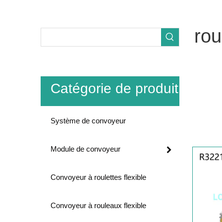
rou
Importat
de
roule
Catégorie de produit
nos
roul
premières
que nous 
Système de convoyeur
rouleau 
Module de convoyeur
Convoyeur à roulettes flexible
Convoyeur à rouleaux flexible