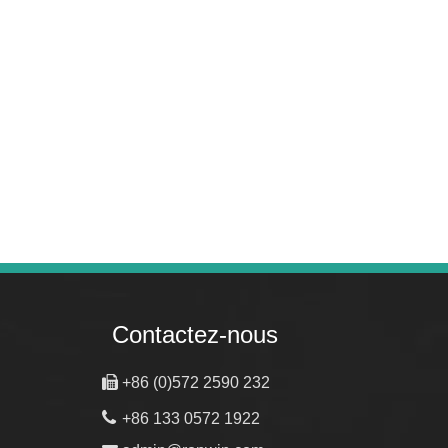
WhatsA
Contactez-nous

+86 (0)572 2590 232

+86 133 0572 1922