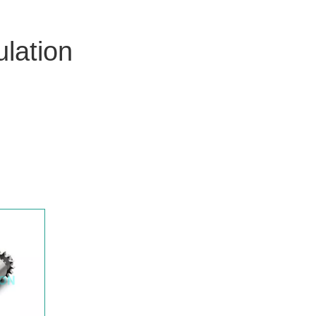
lation
principaux fabricants, fournisseurs et exportateurs
te de la qualité parfaite des produits, de sorte que
breux clients. Un design extrême, des matières
 ce que chaque client souhaite, et c'est aussi ce
sentiel. Si vous êtes intéressé par nos services
ntenant, nous vous répondrons à temps!