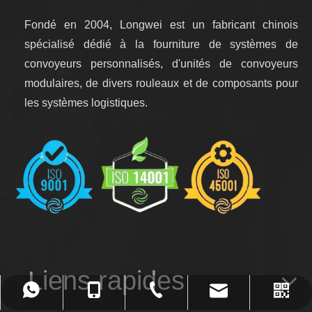
Fondé en 2004, Longwei est un fabricant chinois
spécialisé dédié à la fourniture de systèmes de
convoyeurs personnalisés, d'unités de convoyeurs
modulaires, de divers rouleaux et de composants pour
les systèmes logistiques.
Liens rapides
admin@ronwin.com
+86-0572-2590232
+86-13305721922
13305721922
WhatsApp