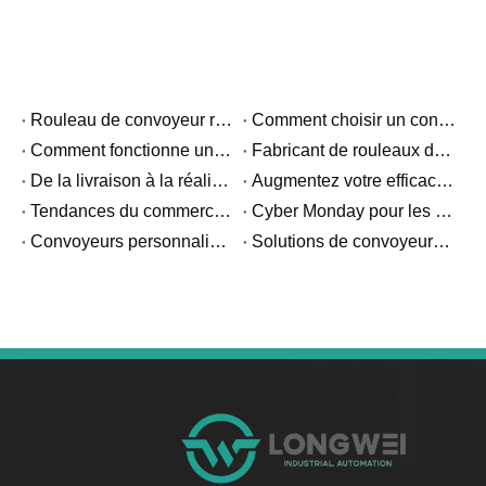
Rouleau de convoyeur robuste et rouleau de convoyeur standard : quelle est la différence ?
Comment choisir un convoyeur à rouleaux par gravité pour les systèmes de rayonnage à flux de palettes
Comment fonctionne un rouleau de convoyeur de palettes robuste ?
Fabricant de rouleaux de convoyeur robustes : ce que les acheteurs industriels doivent savoir
De la livraison à la réalisation – Un client de Trinidad partage une excellente nouvelle
Augmentez votre efficacité en haute saison grâce aux convoyeurs télescopiques
Tendances du commerce électronique : transparence des expéditions
Cyber ​​​​Monday pour les fabricants : comment choisir un convoyeur pour les demandes de production de pointe
Convoyeurs personnalisés ou personnalisés : comprendre la différence
Solutions de convoyeurs personnalisées pour votre industrie