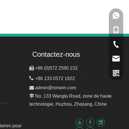
133057
+86-133
+86-057
Contactez-nous
admin@

+86 (0)572 2590 232

+86 133 0572 1922

admin@ronwin.com

No. 133 Wangta Road, zone de haute
technologie, Huzhou, Zhejiang, Chine
taires pour