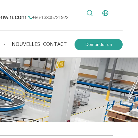
onwin.com
+86-13305721922

NOUVELLES
CONTACT
Demander un
devis