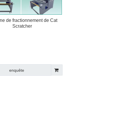
ne de fractionnement de Cat
Scratcher
efficacement les matériaux de
on avec précision. Améliorer
tivité et rationaliser les
ns. Durable et fiable pour des
s cohérents. Idéal pour la
enquête
ion de gratteaux de chat.
z votre processus de
on dès aujourd'hui.