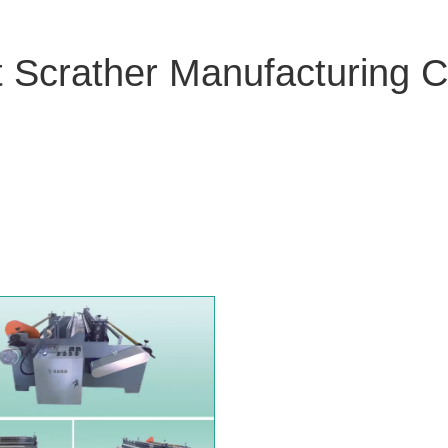
 Scrather Manufacturing C
 Scrather Manufacturing Cutter
, tout le monde a des préoccupa
 les exigences produits de chaque client. La qualité de notre
C
r de nombreux clients et a bénéficié d'une bonne réputation d
d de Huzhou Longwei.
Cat Scrather Manufacturing Cutter
ont
 et un prix compétitif. Pour plus d'informations sur le
Cat Scrath
.