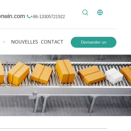
onwin.com
+86-13305721922

NOUVELLES
CONTACT
Demander un
devis