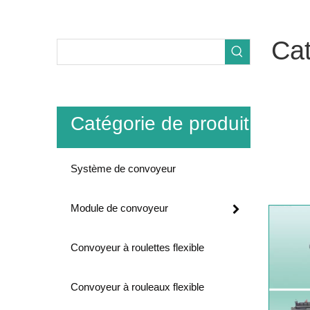
Cat
Pour
Cat
maximiser
Catégorie de produit
reçue pa
Cie., Lt
pratiques
Système de convoyeur
contacter
Module de convoyeur
Convoyeur à roulettes flexible
Convoyeur à rouleaux flexible