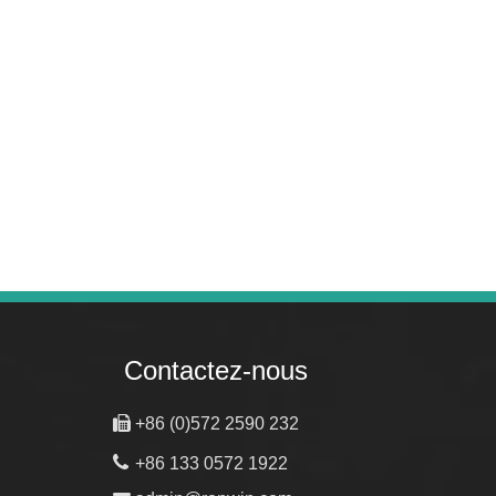
WhatsA
Contactez-nous

+86 (0)572 2590 232

+86 133 0572 1922