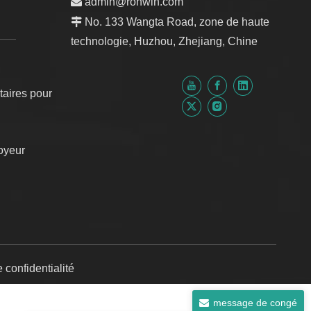

admin@ronwin.com

No. 133 Wangta Road, zone de haute
technologie, Huzhou, Zhejiang, Chine
taires pour
oyeur
 confidentialité
message de congé