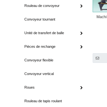
Rouleau de convoyeur
Machi
Convoyeur tournant
Diviser 
Unité de transfert de balle
producti
la produc
Pièces de rechange
opératio
résultat
Convoyeur flexible
fabricat
Améliore
Convoyeur vertical
producti
Roues
Rouleau de tapis roulant