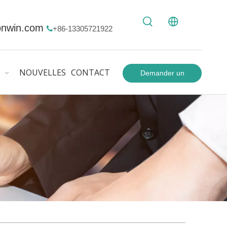
onwin.com
+86-13305721922

NOUVELLES
CONTACT
Demander un
devis