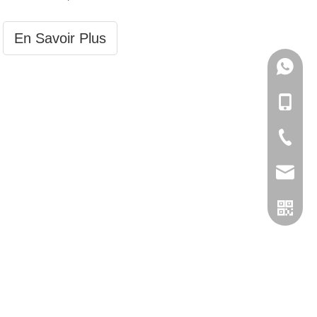
En Savoir Plus
133057
+86-133
+86-057
admin@