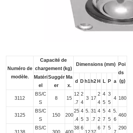
Capacité de
Dimensions (mm)
Poi
Numéro de
chargement (kg)
ds
modèle.
Matéri
Suggér
Ma
(g)
d
D
h1
h2
H
L
P
a
el
er
x.
BS/C
12
2
2
4
3
3112
8
15
3
17
4
180
S
.7
4
4
5
5
BS/C
25
4
5.
31
4
5
4
5.
3125
150
200
460
S
.4
5
3
.7
2
7
5
6
BS/C
38
6
6
7
5
290
3138
300
400
12
37
7