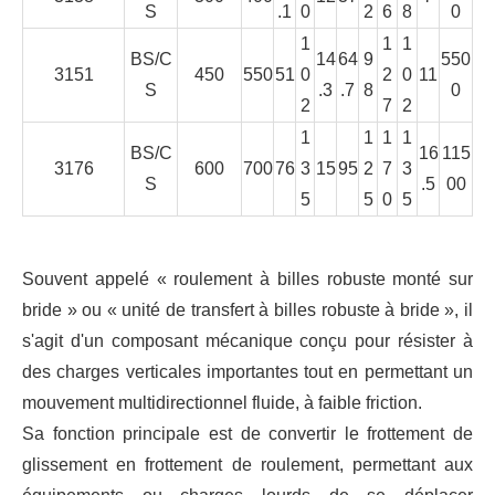
S
.1
0
2
6
8
0
1
1
1
BS/C
14
64
9
550
3151
450
550
51
0
2
0
11
S
.3
.7
8
0
2
7
2
1
1
1
1
BS/C
16
115
3176
600
700
76
3
15
95
2
7
3
S
.5
00
5
5
0
5
Souvent appelé « roulement à billes robuste monté sur
bride » ou « unité de transfert à billes robuste à bride », il
s'agit d'un composant mécanique conçu pour résister à
des charges verticales importantes tout en permettant un
mouvement multidirectionnel fluide, à faible friction.
Sa fonction principale est de convertir le frottement de
glissement en frottement de roulement, permettant aux