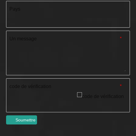
Pays
Un message
*
code de vérification
*
Soumettre