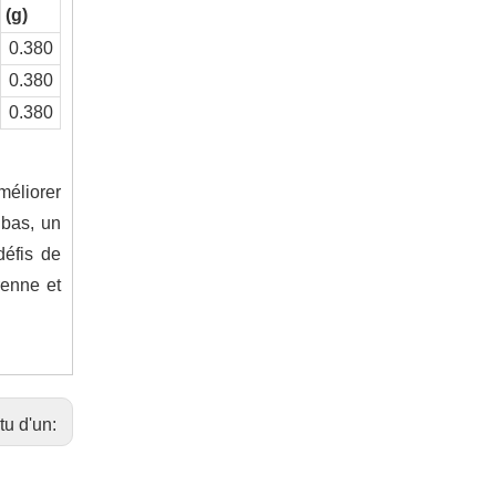
(g)
0.380
0.380
0.380
méliorer
 bas, un
défis de
renne et
tu d'un: