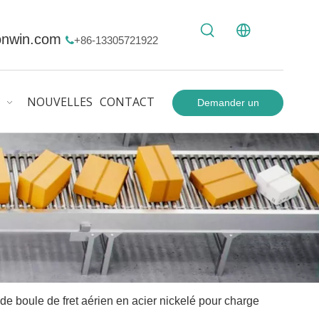
onwin.com
+86-13305721922

NOUVELLES
CONTACT
Demander un
devis
 de boule de fret aérien en acier nickelé pour charge