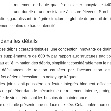
roulement de haute qualité ou d'acier inoxydable 440,
une dureté et une résistance à l'usure élevées. Son boî
ide, garantissant l'intégrité structurelle globale du produit de l'
nement continu de haute intensité.
dans les détails
des débris : caractéristiques une conception innovante de drai
s supplémentaire de 600 % par rapport aux structures traditio
u et l'élimination des débris, simplifiant considérablement le n
s défaillances de rotation causées par l'accumulation de 
ret aérien nécessitant un nettoyage fréquent.
s joints anti-poussière en feutre intégrés bloquent efficac
ns de pénétrer dans le mécanisme de roulement interne, protég
rée de vie et réduisant les besoins de maintenance.
le de l'unité présente une surface nickelée. Cela confère non s