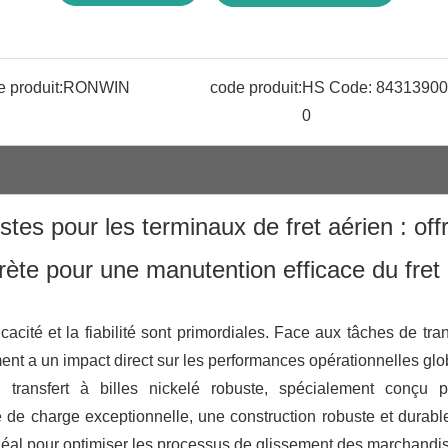
 produit:
RONWIN
code produit:
HS Code: 8431390
0
stes pour les terminaux de fret aérien : off
crète pour une manutention efficace du fret
cacité et la fiabilité sont primordiales. Face aux tâches de tran
nt a un impact direct sur les performances opérationnelles glo
 transfert à billes nickelé robuste, spécialement conçu p
 de charge exceptionnelle, une construction robuste et durabl
x idéal pour optimiser les processus de glissement des marchandi