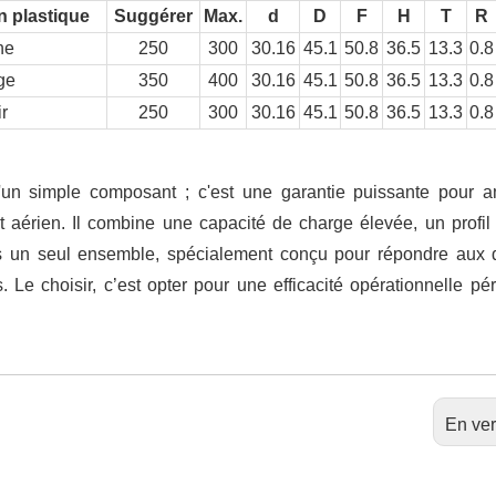
n plastique
Suggérer
Max.
d
D
F
H
T
R
ne
250
300
30.16
45.1
50.8
36.5
13.3
0.8
ge
350
400
30.16
45.1
50.8
36.5
13.3
0.8
r
250
300
30.16
45.1
50.8
36.5
13.3
0.8
u'un simple composant ; c'est une garantie puissante pour a
ret aérien. Il combine une capacité de charge élevée, un profil
ns un seul ensemble, spécialement conçu pour répondre aux 
Le choisir, c’est opter pour une efficacité opérationnelle pé
En ver