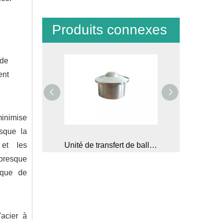
Produits connexes
 de
ent
inimise
rsque la
 et les
Unité de transfert de balle à charge lourde
Unité de transfert de balle à charge lourde de 300 kgs pour le transport de cargaison aérienne
 presque
sque de
'acier à