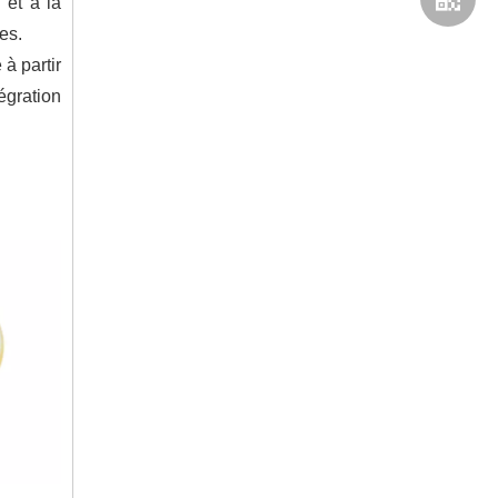
 et à la
es.
à partir
égration
WhatsA