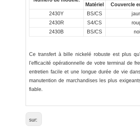
Matériel
Couvercle e
2430Y
BS/CS
jau
2430R
S4/CS
rou
2430B
BS/CS
noi
Ce transfert à bille nickelé robuste est plus q
l'efficacité opérationnelle de votre terminal de f
entretien facile et une longue durée de vie da
manutention de marchandises les plus exigeants. 
fiable.
sur: