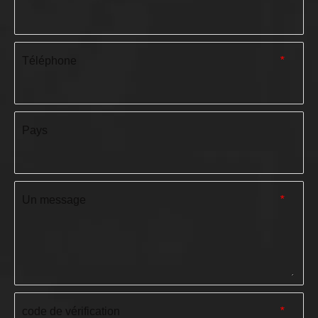
Téléphone
*
Pays
Un message
*
code de vérification
*