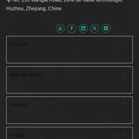
Huzhou, Zhejiang, Chine
Prénom
*
Nom de famille
*
Société
*
E-mail
*