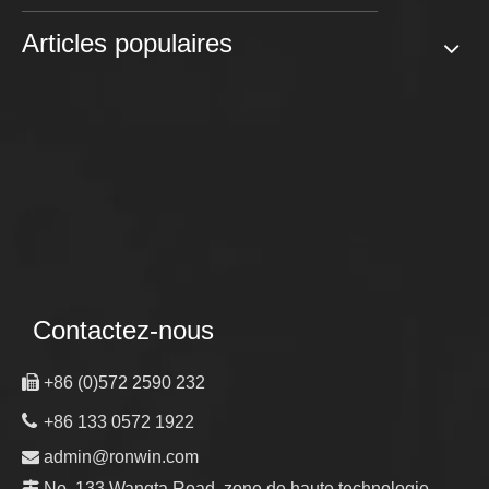
Articles populaires
Contactez-nous

+86 (0)572 2590 232

+86 133 0572 1922

admin@ronwin.com

No. 133 Wangta Road, zone de haute technologie,