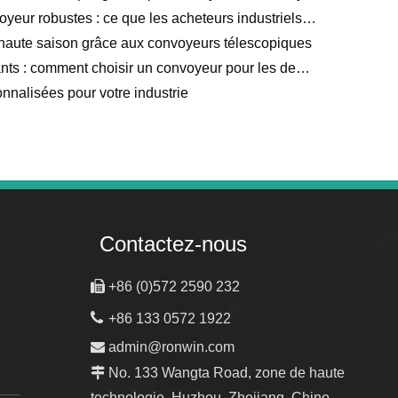
Fabricant de rouleaux de convoyeur robustes : ce que les acheteurs industriels doivent savoir
 haute saison grâce aux convoyeurs télescopiques
Cyber ​​​​Monday pour les fabricants : comment choisir un convoyeur pour les demandes de production de pointe
nnalisées pour votre industrie
Contactez-nous

+86 (0)572 2590 232

+86 133 0572 1922

admin@ronwin.com

No. 133 Wangta Road, zone de haute
technologie, Huzhou, Zhejiang, Chine