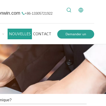
onwin.com
+86-13305721922

NOUVELLES
CONTACT
Demander un
devis
onique?