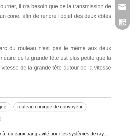
ourner, il n'a besoin que de la transmission de
admin@
 un cône, afin de rendre l'objet des deux côtés
, l'arc du rouleau n'est pas le même aux deux
inéaire de la grande tête est plus petite que la
a vitesse de la grande tête autour de la vitesse
que
rouleau conique de convoyeur
WhatsA
Comment choisir un convoyeur à rouleaux par gravité pour les systèmes de rayonnage à flux de palettes