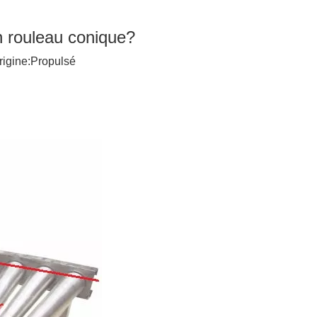
n rouleau conique?
igine:
Propulsé