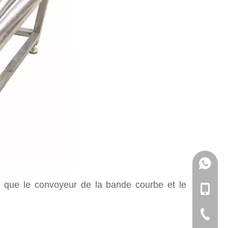
133057
s que le convoyeur de la bande courbe et le
+86-133
+86-057