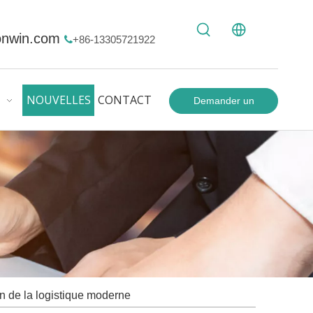
onwin.com
+86-13305721922

NOUVELLES
CONTACT
Demander un
devis
on de la logistique moderne